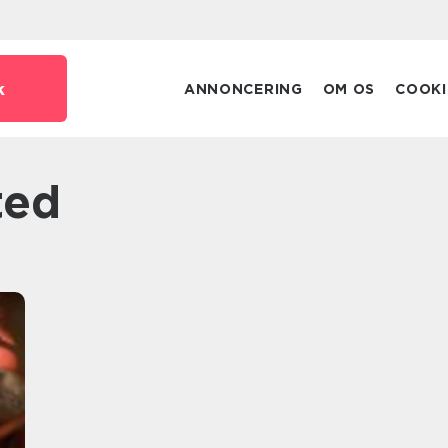
k
ANNONCERING
OM OS
COOKI
ted