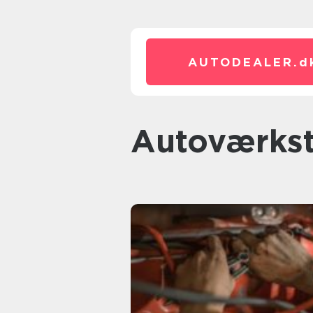
AUTODEALER.
d
autoværks