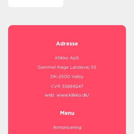
Adresse
web:
www.klikko.dk/
Menu
Annoncering