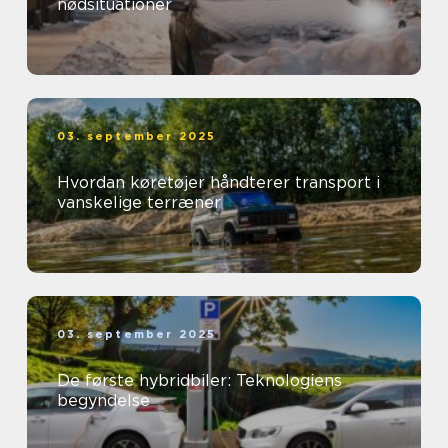
nødsituationer
03. september 2025
Hvordan køretøjer håndterer transport i
vanskelige terræner
03. september 2025
De første hybridbiler: Teknologiens
begyndelse