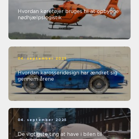
Hvordan køretøjer bruges til at opbygge
nødhjælpslogistik
04. september 2025
Hvordan karosseridesign har ændret sig
gennem årene
04. september 2025
De vigtigste ting at have i bilen til