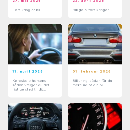
27. maj 2026
23. april 2026
Forsikring af bil
Billige bilforsikringer
11. april 2026
01. februar 2026
Køreskole horsens
Biltuning: sådan får du
sådan vælger du det
mere ud af din bil
rigtige sted til dit
kørekort