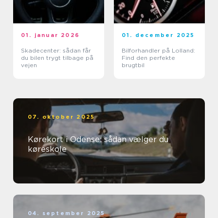
01. januar 2026
01. december 2025
Skadecenter: sådan får
Bilforhandler på Lolland:
du bilen trygt tilbage på
Find den perfekte
vejen
brugtbil
07. oktober 2025
Kørekort i Odense: sådan vælger du
køreskole
04. september 2025