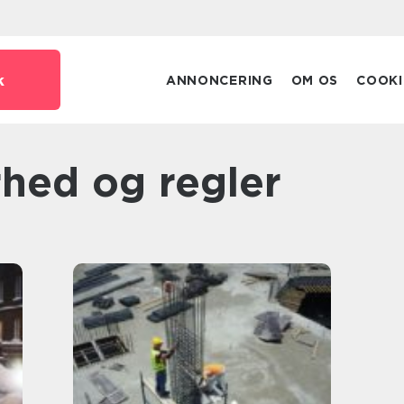
k
ANNONCERING
OM OS
COOKI
erhed og regler