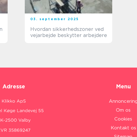
03. september 2025
en
Hvordan sikkerhedszoner ved
vejarbejde beskytter arbejdere
Adresse
Menu
Annoncerin
Om os
Cookies
Kontakt os
Sitemap