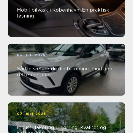
Mobil bilvask i København: En praktisk
løsning
03. juli 2025
Sådan sælger du din bil online: Find den
rette metode
07. maj 2025
Industrilakering i Hjørring: Kvalitet og