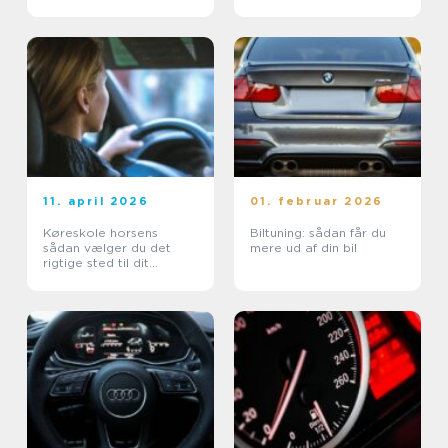
11. april 2026
01. februar 2026
Køreskole horsens
Biltuning: sådan får du
sådan vælger du det
mere ud af din bil
rigtige sted til dit
kørekort