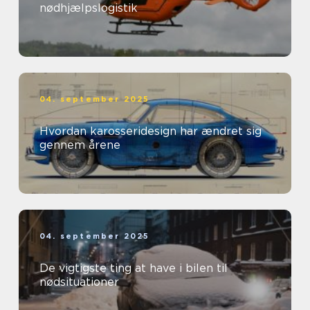
nødhjælpslogistik
04. september 2025
Hvordan karosseridesign har ændret sig
gennem årene
04. september 2025
De vigtigste ting at have i bilen til
nødsituationer