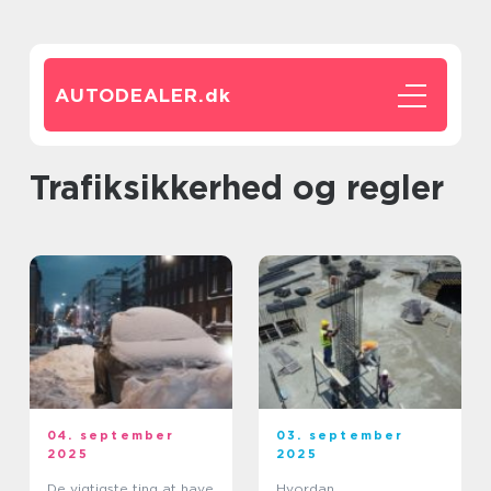
AUTODEALER.
dk
Trafiksikkerhed og regler
04. september
03. september
2025
2025
De vigtigste ting at have
Hvordan