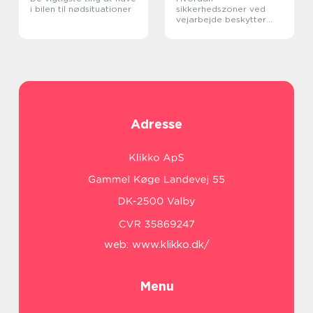
i bilen til nødsituationer
sikkerhedszoner ved
vejarbejde beskytter
arbejdere
Adresse
web:
www.klikko.dk/
Menu