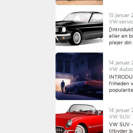
15 januar
[Introduk
eller en b
plejer din
14 januar
VW Autoca
INTRODUK
friheden v
popularite
14 januar
VW SUV: E
VW SUV –
tilbyder b