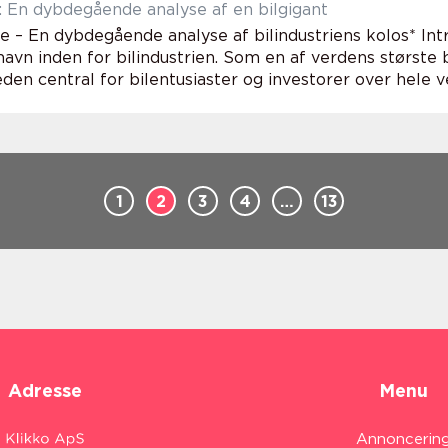
 En dybdegående analyse af en bilgigant
e – En dybdegående analyse af bilindustriens kolos* Int
navn inden for bilindustrien. Som en af verdens største 
en central for bilentusiaster og investorer over hele ve
1
2
3
4
…
13
Adresse
Menu
Annoncerin