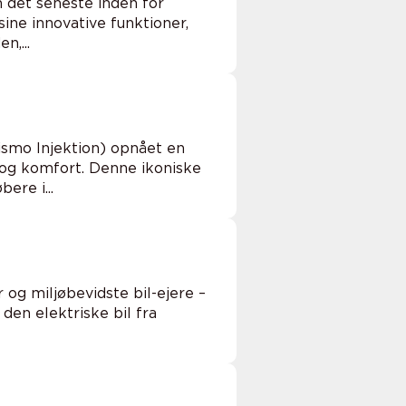
m det seneste inden for
sine innovative funktioner,
,...
ismo Injektion) opnået en
 og komfort. Denne ikoniske
ere i...
 og miljøbevidste bil-ejere –
den elektriske bil fra