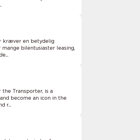
.
er kræver en betydelig
mange bilentusiaster leasing,
e...
the Transporter, is a
s and become an icon in the
 r...