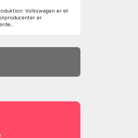
roduktion: Volkswagen er et
bilproducenter er
rde...
g