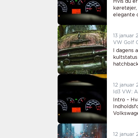
Hvis du er
køretøjer,
elegante 
13 januar
VW Golf G
I dagens 
kultstatu
hatchback 
12 januar
Id3 VW: A
Intro – Hv
Indholdsfo
Volkswage
12 januar