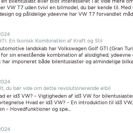
 en bilentusiast eller blot interesseret i at vide mere o
 er VW T7 uden tvivl en bilmodel, du bør kende til. Med 
design og pålidelige ydeevne har VW T7 forvandlet måden
 2024
TI: En Ikonisk Kombination af Kraft og Stil
automotive landskab har Volkswagen Golf GTI (Gran Tur
s for sin enestående kombination af alsidighed, ydeevne
har imponeret både bilentusiaster og almindelige bilkøb
 2024
lt, du bør vide om dette revolutionerende elbil
ad er id3 VW? – Vigtigheden af id3 VW for bilentusiaster
rtegnelse Hvad er id3 VW? – En introduktion til id3 VW, 
n – Hovedfunktioner og spe...
 2024