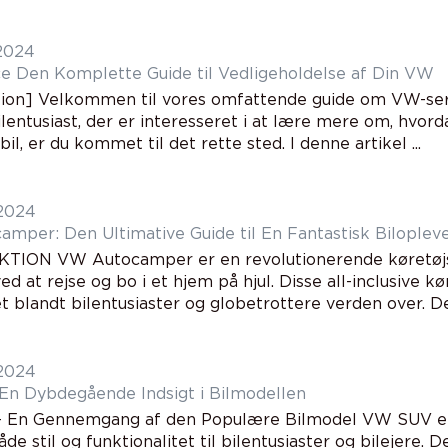
 2024
VW-service Den Komplette Guide til Vedligeholdelse af Din VW
tion] Velkommen til vores omfattende guide om VW-serv
ilentusiast, der er interesseret i at lære mere om, hvor
 bil, er du kommet til det rette sted. I denne artikel ...
 2024
mper: Den Ultimative Guide til En Fantastisk Biloplev
TION VW Autocamper er en revolutionerende køretøjs
ed at rejse og bo i et hjem på hjul. Disse all-inclusive k
t blandt bilentusiaster og globetrottere verden over. Den
 2024
n Dybdegående Indsigt i Bilmodellen
 En Gennemgang af den Populære Bilmodel VW SUV er 
åde stil og funktionalitet til bilentusiaster og bilejere. 