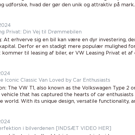
 udforske, hvad der gør den unik og attraktiv på mark..
 2024
g Privat: Din Vej til Drømmebilen
: At erhverve sig en bil kan være en dyr investering, d
pital. Derfor er en stadigt mere populær mulighed for 
 kommer til leasing af biler, er VW Leasing Privat et af d
 2024
e Iconic Classic Van Loved by Car Enthusiasts
ion: The VW T1, also known as the Volkswagen Type 2 or 
 vehicle that has captured the hearts of car enthusiast
 world. With its unique design, versatile functionality, and
 2024
erfektion i bilverdenen [INDSÆT VIDEO HER]