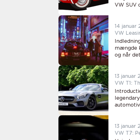
VW SUV og
14 januar
VW Leasin
Indledning
mængde ka
og når det
13 januar
VW T1: Th
Introduct
legendary
automotive
13 januar
VW T7: P