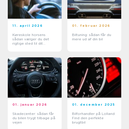
11. april 2026
01. februar 2026
Køreskole horsens
Biltuning: sådan får du
sådan vælger du det
mere ud af din bil
rigtige sted til dit
kørekort
01. januar 2026
01. december 2025
Skadecenter: sådan får
Bilforhandler på Lolland:
du bilen trygt tilbage på
Find den perfekte
vejen
brugtbil