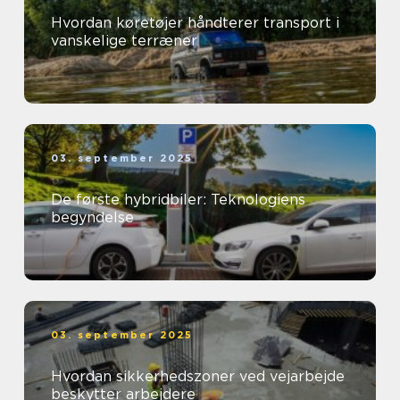
Hvordan køretøjer håndterer transport i
vanskelige terræner
03. september 2025
De første hybridbiler: Teknologiens
begyndelse
03. september 2025
Hvordan sikkerhedszoner ved vejarbejde
beskytter arbejdere