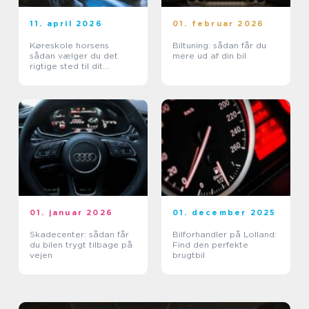
11. april 2026
01. februar 2026
Køreskole horsens
Biltuning: sådan får du
sådan vælger du det
mere ud af din bil
rigtige sted til dit
kørekort
01. januar 2026
01. december 2025
Skadecenter: sådan får
Bilforhandler på Lolland:
du bilen trygt tilbage på
Find den perfekte
vejen
brugtbil