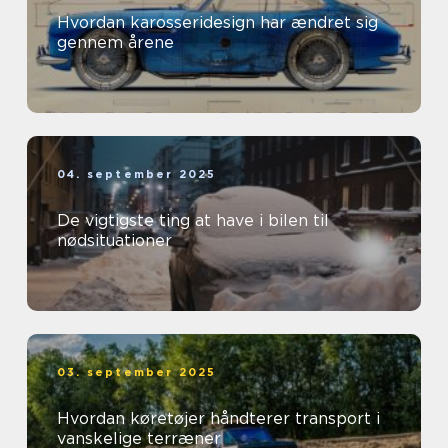
Hvordan karosseridesign har ændret sig
gennem årene
04. september 2025
De vigtigste ting at have i bilen til
nødsituationer
03. september 2025
Hvordan køretøjer håndterer transport i
vanskelige terræner