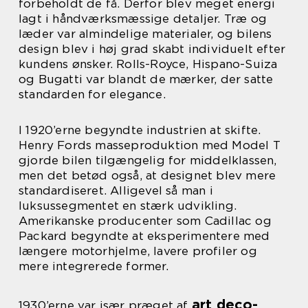
forbeholdt de få. Derfor blev meget energi
lagt i håndværksmæssige detaljer. Træ og
læder var almindelige materialer, og bilens
design blev i høj grad skabt individuelt efter
kundens ønsker. Rolls-Royce, Hispano-Suiza
og Bugatti var blandt de mærker, der satte
standarden for elegance.
I 1920’erne begyndte industrien at skifte.
Henry Fords masseproduktion med Model T
gjorde bilen tilgængelig for middelklassen,
men det betød også, at designet blev mere
standardiseret. Alligevel så man i
luksussegmentet en stærk udvikling.
Amerikanske producenter som Cadillac og
Packard begyndte at eksperimentere med
længere motorhjelme, lavere profiler og
mere integrerede former.
art deco-
1930’erne var især præget af