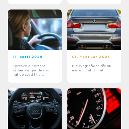
11. april 2026
01. februar 2026
Køreskole horsens
Biltuning: sådan får du
sådan vælger du det
mere ud af din bil
rigtige sted til dit
kørekort