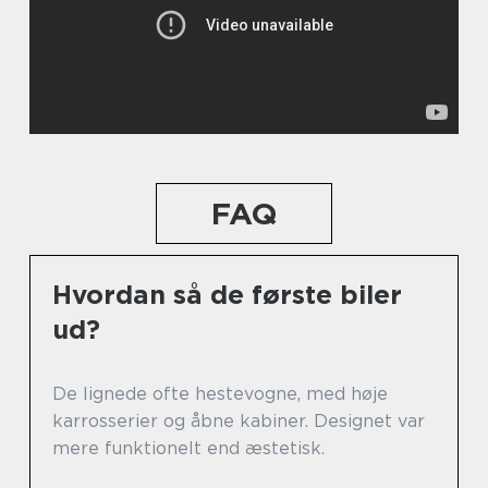
FAQ
Hvordan så de første biler
ud?
De lignede ofte hestevogne, med høje
karrosserier og åbne kabiner. Designet var
mere funktionelt end æstetisk.