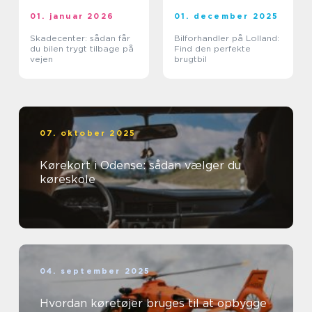
01. januar 2026
01. december 2025
Skadecenter: sådan får
Bilforhandler på Lolland:
du bilen trygt tilbage på
Find den perfekte
vejen
brugtbil
07. oktober 2025
Kørekort i Odense: sådan vælger du
køreskole
04. september 2025
Hvordan køretøjer bruges til at opbygge