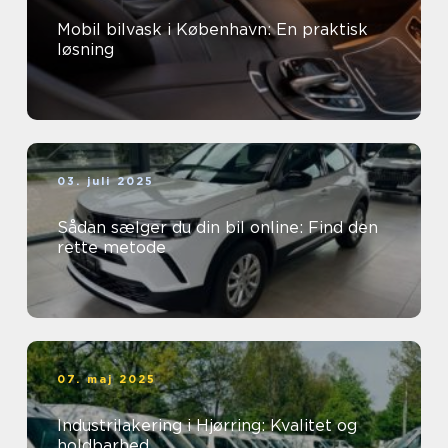
Mobil bilvask i København: En praktisk
løsning
03. juli 2025
Sådan sælger du din bil online: Find den
rette metode
07. maj 2025
Industrilakering i Hjørring: Kvalitet og
holdbarhed