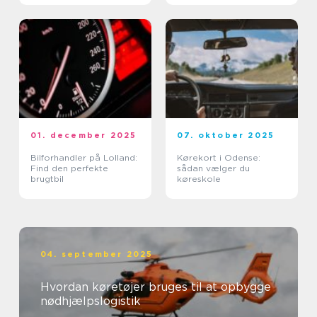
01. december 2025
07. oktober 2025
Bilforhandler på Lolland:
Kørekort i Odense:
Find den perfekte
sådan vælger du
brugtbil
køreskole
04. september 2025
Hvordan køretøjer bruges til at opbygge
nødhjælpslogistik