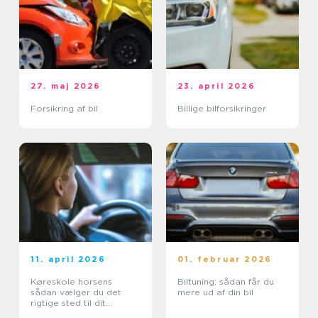
27. maj 2026
23. april 2026
Forsikring af bil
Billige bilforsikringer
11. april 2026
01. februar 2026
Køreskole horsens
Biltuning: sådan får du
sådan vælger du det
mere ud af din bil
rigtige sted til dit
kørekort