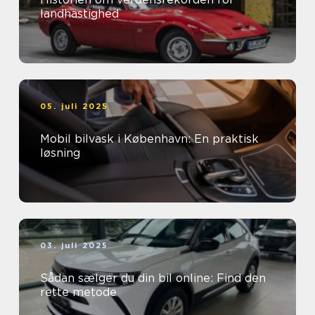
landhastighed
05. juli 2025
Mobil bilvask i København: En praktisk
løsning
03. juli 2025
Sådan sælger du din bil online: Find den
rette metode