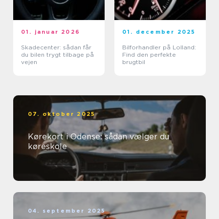
01. januar 2026
01. december 2025
Skadecenter: sådan får
Bilforhandler på Lolland:
du bilen trygt tilbage på
Find den perfekte
vejen
brugtbil
07. oktober 2025
Kørekort i Odense: sådan vælger du
køreskole
04. september 2025