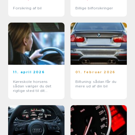
Forsikring af bil
Billige bilforsikringer
11. april 2026
01. februar 2026
Køreskole horsens
Biltuning: sådan får du
sådan vælger du det
mere ud af din bil
rigtige sted til dit
kørekort