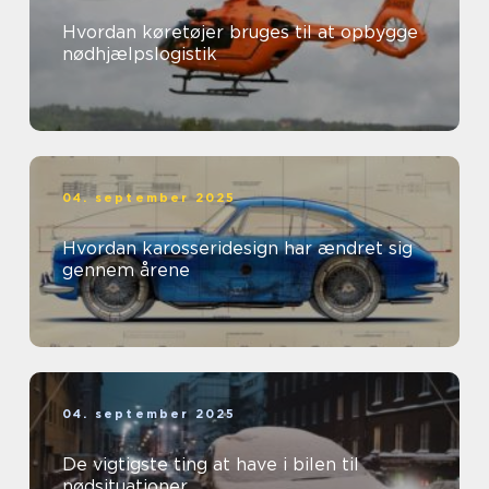
Hvordan køretøjer bruges til at opbygge
nødhjælpslogistik
04. september 2025
Hvordan karosseridesign har ændret sig
gennem årene
04. september 2025
De vigtigste ting at have i bilen til
nødsituationer