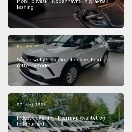
Mobil bilvask i København: En praktisk
løsning
03. juli 2025
Sådan sælger du din bil online: Find den
rette metode
07. maj 2025
Industrilakering i Hjørring: Kvalitet og
holdbarhed