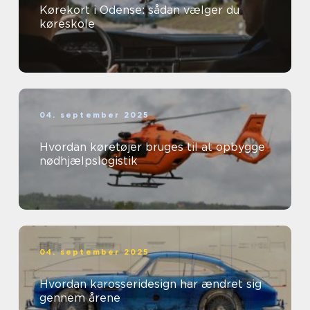
Kørekort i Odense: sådan vælger du
køreskole
04. september 2025
Hvordan køretøjer bruges til at opbygge
nødhjælpslogistik
04. september 2025
Hvordan karosseridesign har ændret sig
gennem årene