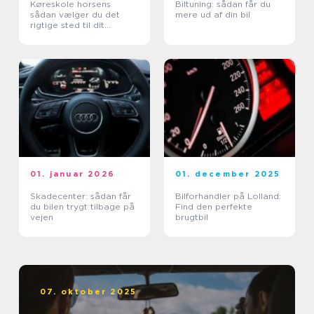
Køreskole horsens
Biltuning: sådan får du
sådan vælger du det
mere ud af din bil
rigtige sted til dit
kørekort
01. januar 2026
01. december 2025
Skadecenter: sådan får
Bilforhandler på Lolland:
du bilen trygt tilbage på
Find den perfekte
vejen
brugtbil
07. oktober 2025