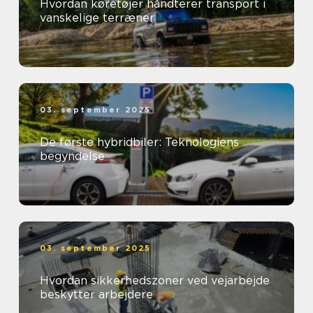
Hvordan køretøjer håndterer transport i
vanskelige terræner
03. september 2025
De første hybridbiler: Teknologiens
begyndelse
03. september 2025
Hvordan sikkerhedszoner ved vejarbejde
beskytter arbejdere