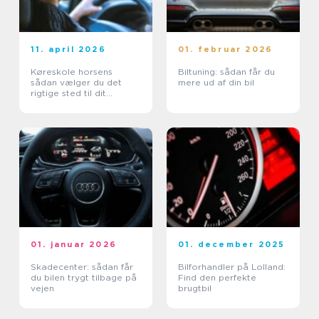
11. april 2026
01. februar 2026
Køreskole horsens
Biltuning: sådan får du
sådan vælger du det
mere ud af din bil
rigtige sted til dit
kørekort
01. januar 2026
01. december 2025
Skadecenter: sådan får
Bilforhandler på Lolland:
du bilen trygt tilbage på
Find den perfekte
vejen
brugtbil