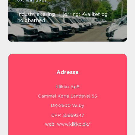
07. maj 2025
Industrilakering i Hjørring: Kvalitet og
holdbarhed
Adresse
web:
www.klikko.dk/