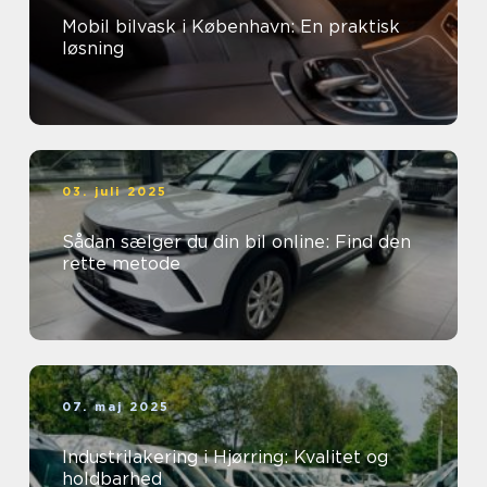
Mobil bilvask i København: En praktisk
løsning
03. juli 2025
Sådan sælger du din bil online: Find den
rette metode
07. maj 2025
Industrilakering i Hjørring: Kvalitet og
holdbarhed