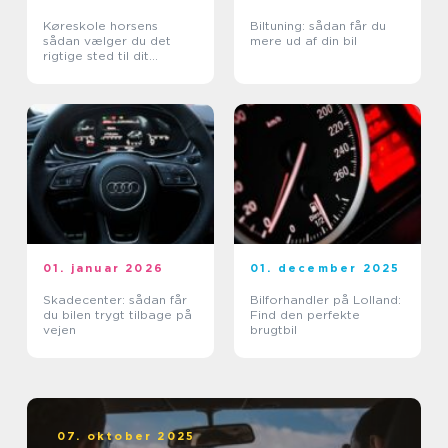
Køreskole horsens
Biltuning: sådan får du
sådan vælger du det
mere ud af din bil
rigtige sted til dit
kørekort
01. januar 2026
01. december 2025
Skadecenter: sådan får
Bilforhandler på Lolland:
du bilen trygt tilbage på
Find den perfekte
vejen
brugtbil
07. oktober 2025