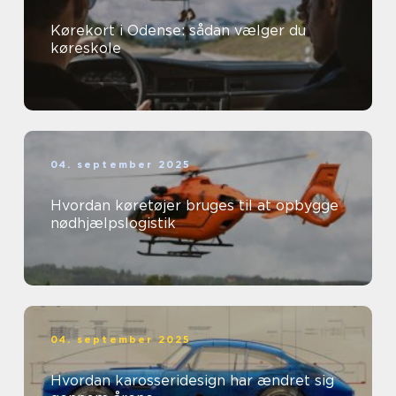
Kørekort i Odense: sådan vælger du
køreskole
04. september 2025
Hvordan køretøjer bruges til at opbygge
nødhjælpslogistik
04. september 2025
Hvordan karosseridesign har ændret sig