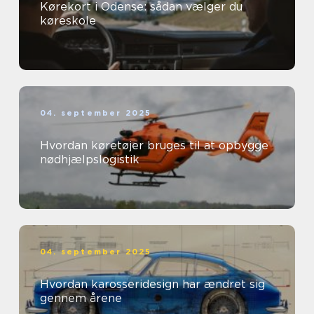
Kørekort i Odense: sådan vælger du
køreskole
04. september 2025
Hvordan køretøjer bruges til at opbygge
nødhjælpslogistik
04. september 2025
Hvordan karosseridesign har ændret sig
gennem årene