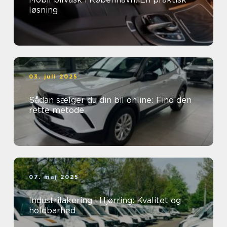
løsning
03. juli 2025
Sådan sælger du din bil online: Find den
rette metode
07. maj 2025
Industrilakering i Hjørring: Kvalitet og
holdbarhed