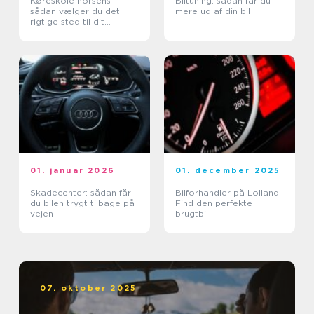
Køreskole horsens
Biltuning: sådan får du
sådan vælger du det
mere ud af din bil
rigtige sted til dit
kørekort
01. januar 2026
01. december 2025
Skadecenter: sådan får
Bilforhandler på Lolland:
du bilen trygt tilbage på
Find den perfekte
vejen
brugtbil
07. oktober 2025