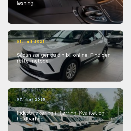
løsning
03. juli 2025
Sådan sælger du din bil online: Find den
rette metode
07. maj 2025
Industrilakering i Hjørring: Kvalitet og
holdbarhed