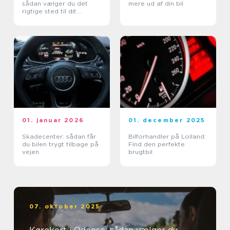
sådan vælger du det
mere ud af din bil
rigtige sted til dit
kørekort
01. januar 2026
01. december 2025
Skadecenter: sådan får
Bilforhandler på Lolland:
du bilen trygt tilbage på
Find den perfekte
vejen
brugtbil
07. oktober 2025