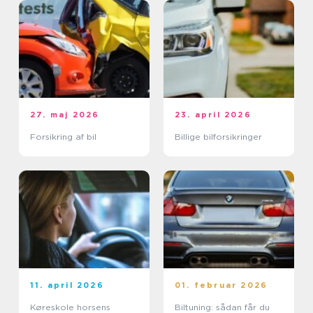
27. maj 2026
23. april 2026
Forsikring af bil
Billige bilforsikringer
11. april 2026
01. februar 2026
Køreskole horsens
Biltuning: sådan får du