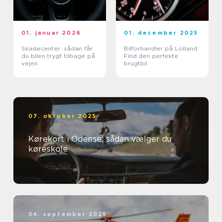
01. januar 2026
01. december 2025
Skadecenter: sådan får
Bilforhandler på Lolland:
du bilen trygt tilbage på
Find den perfekte
vejen
brugtbil
07. oktober 2025
Kørekort i Odense: sådan vælger du
køreskole
04. september 2025