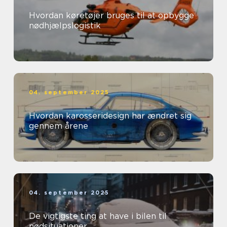
Hvordan køretøjer bruges til at opbygge
nødhjælpslogistik
04. september 2025
Hvordan karosseridesign har ændret sig
gennem årene
04. september 2025
De vigtigste ting at have i bilen til
nødsituationer