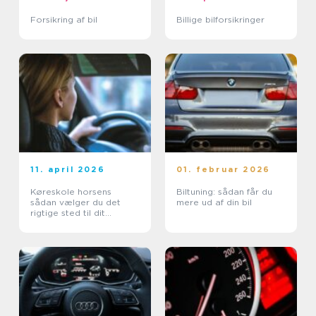
Forsikring af bil
Billige bilforsikringer
11. april 2026
01. februar 2026
Køreskole horsens
Biltuning: sådan får du
sådan vælger du det
mere ud af din bil
rigtige sted til dit
kørekort