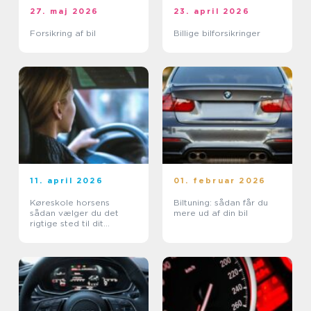
27. maj 2026
23. april 2026
Forsikring af bil
Billige bilforsikringer
11. april 2026
01. februar 2026
Køreskole horsens
Biltuning: sådan får du
sådan vælger du det
mere ud af din bil
rigtige sted til dit
kørekort