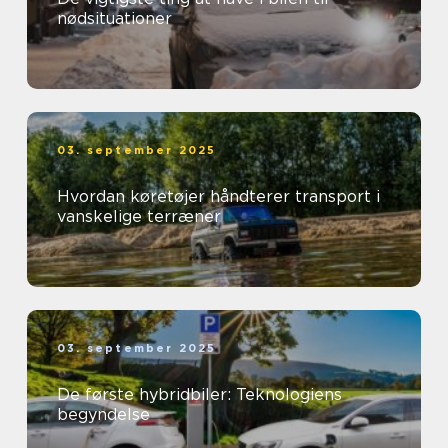
nødsituationer
03. september 2025
Hvordan køretøjer håndterer transport i
vanskelige terræner
03. september 2025
De første hybridbiler: Teknologiens
begyndelse