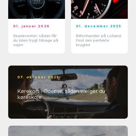
01. januar 2026
01. december 2025
Skadecenter: sådan får
Bilforhandler på Lolland:
du bilen trygt tilbage på
Find den perfekte
vejen
brugtbil
07. oktober 2025
Kørekort i Odense: sådan vælger du
køreskole