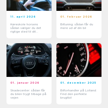
11. april 2026
01. februar 2026
Køreskole horsens
Biltuning: sådan får du
sådan vælger du det
mere ud af din bil
rigtige sted til dit
kørekort
01. januar 2026
01. december 2025
Skadecenter: sådan får
Bilforhandler på Lolland:
du bilen trygt tilbage på
Find den perfekte
vejen
brugtbil