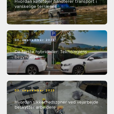
Hvordan køretøjer håndterer transport i
vanskelige terræner
03. september 2025
De første hybridbiler: Teknologiens
begyndelse
03. september 2025
Hvordan sikkerhedszoner ved vejarbejde
beskytter arbejdere