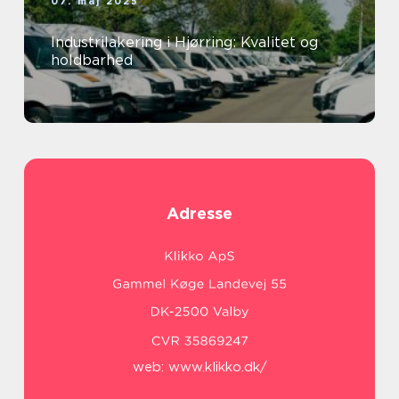
07. maj 2025
Industrilakering i Hjørring: Kvalitet og
holdbarhed
Adresse
web:
www.klikko.dk/