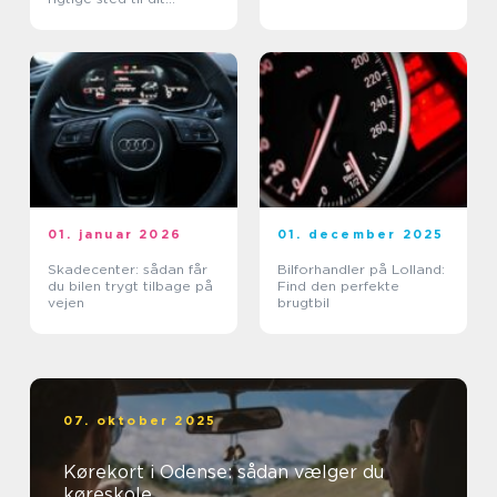
kørekort
01. januar 2026
01. december 2025
Skadecenter: sådan får
Bilforhandler på Lolland:
du bilen trygt tilbage på
Find den perfekte
vejen
brugtbil
07. oktober 2025
Kørekort i Odense: sådan vælger du
køreskole