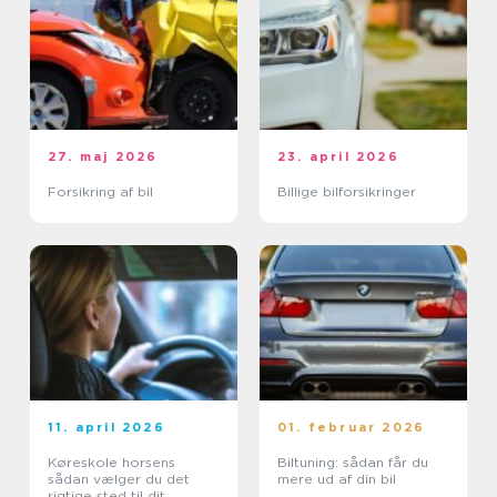
27. maj 2026
23. april 2026
Forsikring af bil
Billige bilforsikringer
11. april 2026
01. februar 2026
Køreskole horsens
Biltuning: sådan får du
sådan vælger du det
mere ud af din bil
rigtige sted til dit