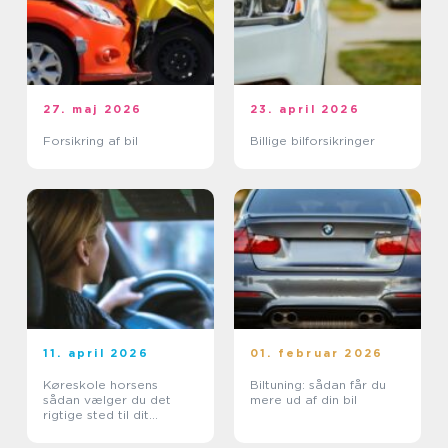
27. maj 2026
23. april 2026
Forsikring af bil
Billige bilforsikringer
11. april 2026
01. februar 2026
Køreskole horsens
Biltuning: sådan får du
sådan vælger du det
mere ud af din bil
rigtige sted til dit
kørekort