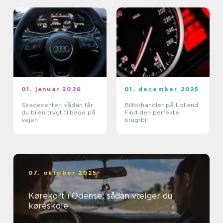
01. januar 2026
01. december 2025
Skadecenter: sådan får
Bilforhandler på Lolland:
du bilen trygt tilbage på
Find den perfekte
vejen
brugtbil
07. oktober 2025
Kørekort i Odense: sådan vælger du
køreskole