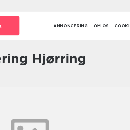
k
ANNONCERING
OM OS
COOKI
ering Hjørring