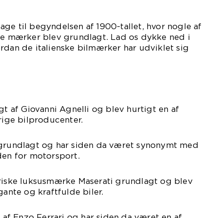
lbage til begyndelsen af 1900-tallet, hvor nogle af
ske mærker blev grundlagt. Lad os dykke ned i
rdan de italienske bilmærker har udviklet sig
gt af Giovanni Agnelli og blev hurtigt en af
srige bilproducenter.
 grundlagt og har siden da været synonymt med
den for motorsport.
ariske luksusmærke Maserati grundlagt og blev
gante og kraftfulde biler.
t af Enzo Ferrari og har siden da været en af