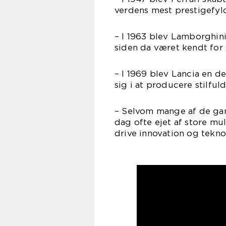
verdens mest prestigefyl
– I 1963 blev Lamborghin
siden da været kendt for 
– I 1969 blev Lancia en d
sig i at producere stilfuld
– Selvom mange af de gaml
dag ofte ejet af store mu
drive innovation og tekno