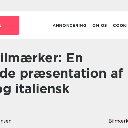
k
ANNONCERING
OM OS
COOKI
e præsentation af
og italiensk
ensen
Bilmærk