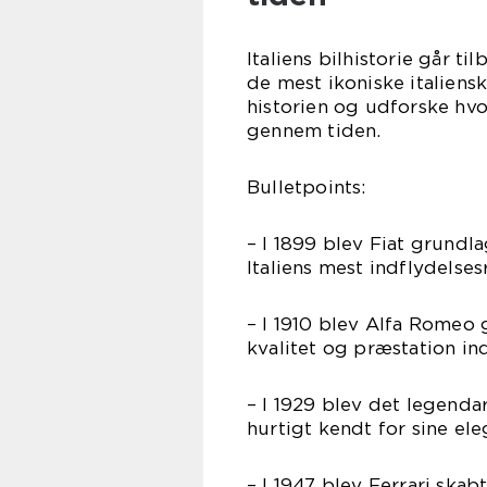
Italiens bilhistorie går ti
de mest ikoniske italien
historien og udforske hvo
gennem tiden.
Bulletpoints:
– I 1899 blev Fiat grundla
Italiens mest indflydelse
– I 1910 blev Alfa Romeo
kvalitet og præstation in
– I 1929 blev det legend
hurtigt kendt for sine ele
– I 1947 blev Ferrari skab