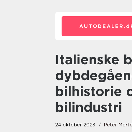
AUTODEALER.
d
Italienske bilmærker: En
dybdegåend
bilhistorie 
bilindustri
24 oktober 2023
Peter Mort