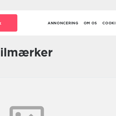
k
ANNONCERING
OM OS
COOKI
 bilmærker