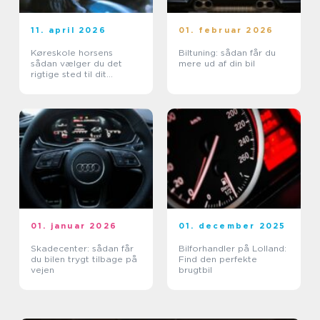
11. april 2026
01. februar 2026
Køreskole horsens
Biltuning: sådan får du
sådan vælger du det
mere ud af din bil
rigtige sted til dit
kørekort
01. januar 2026
01. december 2025
Skadecenter: sådan får
Bilforhandler på Lolland:
du bilen trygt tilbage på
Find den perfekte
vejen
brugtbil