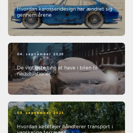
Hvordan karosseridesign har ændret sig
gennem årene
04. september 2025
De vigtigste ting at have i bilen til
nødsituationer
03. september 2025
Hvordan køretøjer håndterer transport i
vanskelige terræner