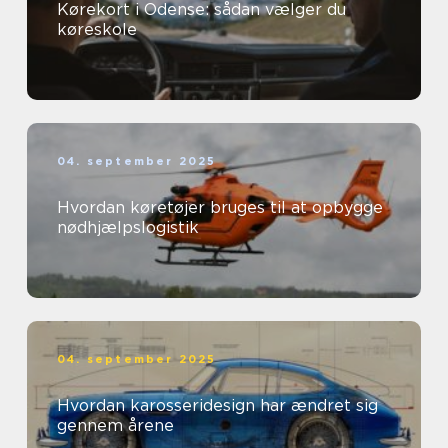
Kørekort i Odense: sådan vælger du
køreskole
04. september 2025
Hvordan køretøjer bruges til at opbygge
nødhjælpslogistik
04. september 2025
Hvordan karosseridesign har ændret sig
gennem årene