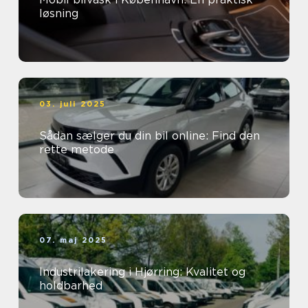
løsning
03. juli 2025
Sådan sælger du din bil online: Find den
rette metode
07. maj 2025
Industrilakering i Hjørring: Kvalitet og
holdbarhed