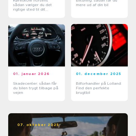
Køreskole horsens
Biltuning: sådan får du
sådan vælger du det
mere ud af din bil
rigtige sted til dit
kørekort
01. januar 2026
01. december 2025
Skadecenter: sådan får
Bilforhandler på Lolland:
du bilen trygt tilbage på
Find den perfekte
vejen
brugtbil
07. oktober 2025