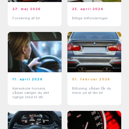
27. maj 2026
23. april 2026
Forsikring af bil
Billige bilforsikringer
11. april 2026
01. februar 2026
Køreskole horsens
Biltuning: sådan får du
sådan vælger du det
mere ud af din bil
rigtige sted til dit
kørekort