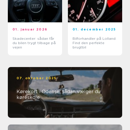
01. januar 2026
01. december 2025
Skadecenter: sådan får
Bilforhandler på Lolland:
du bilen trygt tilbage på
Find den perfekte
vejen
brugtbil
07. oktober 2025
Kørekort i Odense: sådan vælger du
køreskole