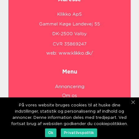
web:
www.klikko.dk/
Menu
Annoncering
Om os
Cookies
På vores website bruges cookies til at huske dine
indstillinger, statistik og personalisering af indhold og
Kontakt os
annoncer. Denne information deles med tredjepart. Ved
Sitemap
fortsat brug af websiden godkender du cookiepolitikken.
Ok
Privatlivspolitik