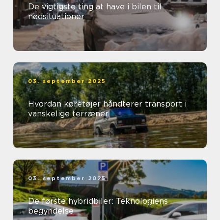
De vigtigste ting at have i bilen til
nødsituationer
03. september 2025
Hvordan køretøjer håndterer transport i
vanskelige terræner
03. september 2025
De første hybridbiler: Teknologiens
begyndelse