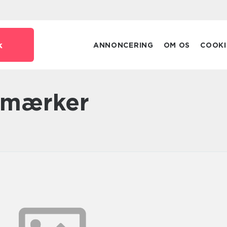
k
ANNONCERING
OM OS
COOKI
ilmærker