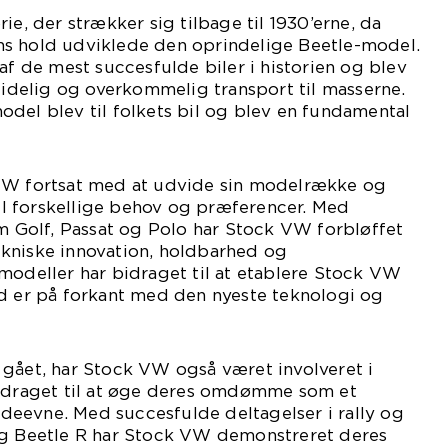
ie, der strækker sig tilbage til 1930’erne, da
s hold udviklede den oprindelige Beetle-model.
af de mest succesfulde biler i historien og blev
ålidelig og overkommelig transport til masserne.
del blev til folkets bil og blev en fundamental
VW fortsat med at udvide sin modelrække og
 til forskellige behov og præferencer. Med
om Golf, Passat og Polo har Stock VW forbløffet
kniske innovation, holdbarhed og
modeller har bidraget til at etablere Stock VW
id er på forkant med den nyeste teknologi og
 gået, har Stock VW også været involveret i
bidraget til at øge deres omdømme som et
eevne. Med succesfulde deltagelser i rally og
og Beetle R har Stock VW demonstreret deres