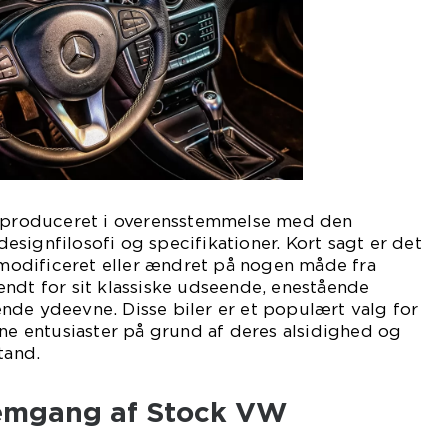
r produceret i overensstemmelse med den
signfilosofi og specifikationer. Kort sagt er det
t modificeret eller ændret på nogen måde fra
ndt for sit klassiske udseende, enestående
nde ydeevne. Disse biler er et populært valg for
rne entusiaster på grund af deres alsidighed og
tand.
nemgang af Stock VW