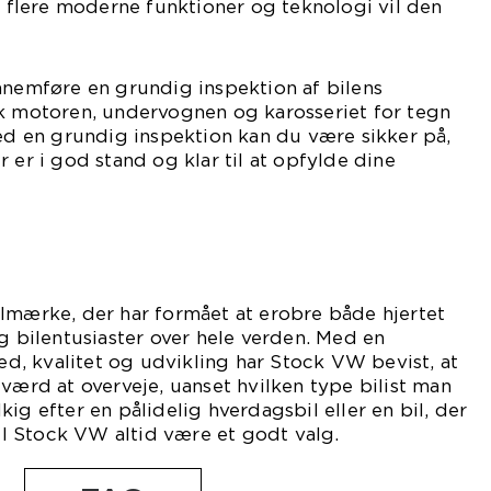
jo flere moderne funktioner og teknologi vil den
nnemføre en grundig inspektion af bilens
ek motoren, undervognen og karosseriet for tegn
Med en grundig inspektion kan du være sikker på,
 er i god stand og klar til at opfylde dine
lmærke, der har formået at erobre både hjertet
og bilentusiaster over hele verden. Med en
hed, kvalitet og udvikling har Stock VW bevist, at
 værd at overveje, uanset hvilken type bilist man
ig efter en pålidelig hverdagsbil eller en bil, der
vil Stock VW altid være et godt valg.