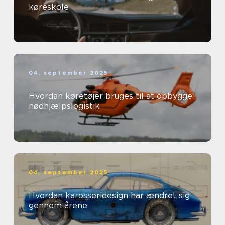
køreskole
04. september 2025
Hvordan køretøjer bruges til at opbygge
nødhjælpslogistik
04. september 2025
Hvordan karosseridesign har ændret sig
gennem årene