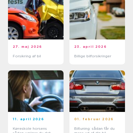
27. maj 2026
23. april 2026
Forsikring af bil
Billige bilforsikringer
11. april 2026
01. februar 2026
Køreskole horsens
Biltuning: sådan får du
sådan vælger du det
mere ud af din bil