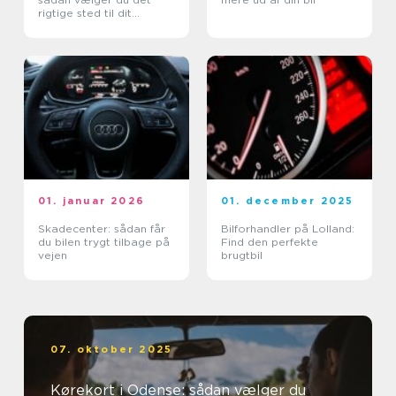
rigtige sted til dit
kørekort
01. januar 2026
01. december 2025
Skadecenter: sådan får
Bilforhandler på Lolland:
du bilen trygt tilbage på
Find den perfekte
vejen
brugtbil
07. oktober 2025
Kørekort i Odense: sådan vælger du