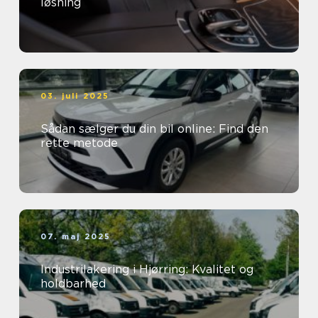
løsning
03. juli 2025
Sådan sælger du din bil online: Find den
rette metode
07. maj 2025
Industrilakering i Hjørring: Kvalitet og
holdbarhed