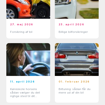
27. maj 2026
23. april 2026
Forsikring af bil
Billige bilforsikringer
11. april 2026
01. februar 2026
Køreskole horsens
Biltuning: sådan får du
sådan vælger du det
mere ud af din bil
rigtige sted til dit
kørekort