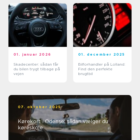
01. januar 2026
01. december 2025
Skadecenter: sådan får
Bilforhandler på Lolland:
du bilen trygt tilbage på
Find den perfekte
vejen
brugtbil
07. oktober 2025
Kørekort i Odense: sådan vælger du
køreskole