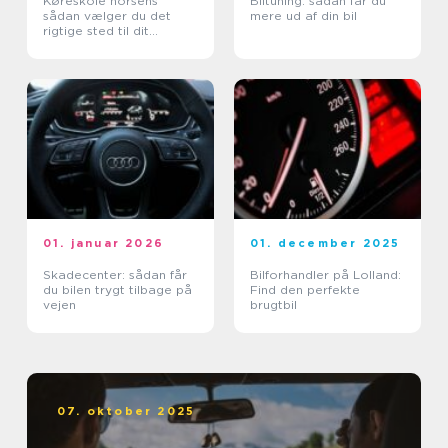
Køreskole horsens
Biltuning: sådan får du
sådan vælger du det
mere ud af din bil
rigtige sted til dit
kørekort
01. januar 2026
01. december 2025
Skadecenter: sådan får
Bilforhandler på Lolland:
du bilen trygt tilbage på
Find den perfekte
vejen
brugtbil
07. oktober 2025