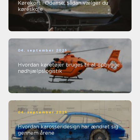
Kørekort i Odense: sådan vælger du
køreskole
04. september 2025
Hvordan køretøjer bruges til at opbygge
nødhjælpslogistik
04. september 2025
Hvordan karosseridesign har ændret sig
gennem årene