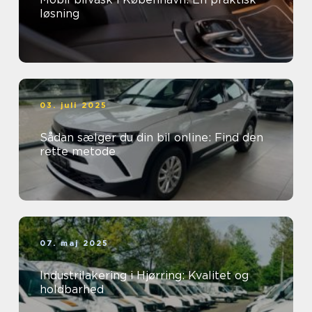
løsning
03. juli 2025
Sådan sælger du din bil online: Find den
rette metode
07. maj 2025
Industrilakering i Hjørring: Kvalitet og
holdbarhed