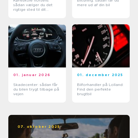
Køreskole horsens
Biltuning: sådan får du
sådan vælger du det
mere ud af din bil
rigtige sted til dit
kørekort
01. januar 2026
01. december 2025
Skadecenter: sådan får
Bilforhandler på Lolland:
du bilen trygt tilbage på
Find den perfekte
vejen
brugtbil
07. oktober 2025