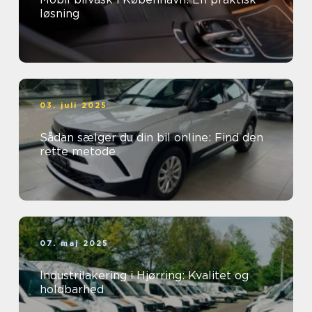
løsning
03. juli 2025
Sådan sælger du din bil online: Find den
rette metode
07. maj 2025
Industrilakering i Hjørring: Kvalitet og
holdbarhed