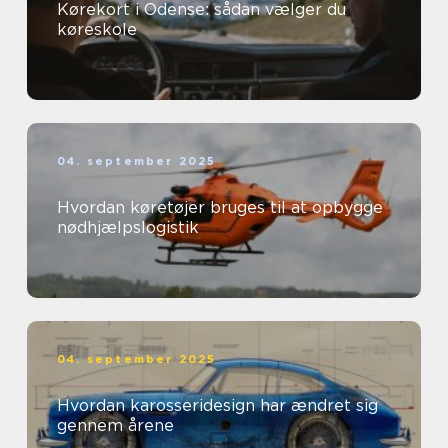
Kørekort i Odense: sådan vælger du
køreskole
04. september 2025
Hvordan køretøjer bruges til at opbygge
nødhjælpslogistik
04. september 2025
Hvordan karosseridesign har ændret sig
gennem årene