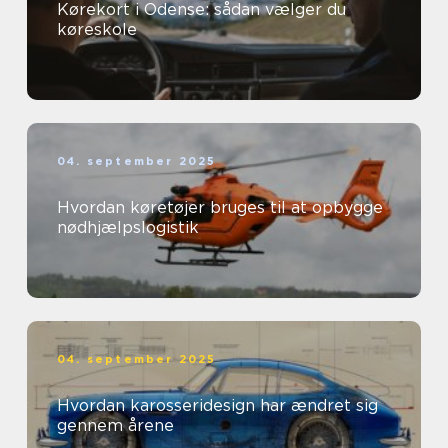
Kørekort i Odense: sådan vælger du
køreskole
04. september 2025
Hvordan køretøjer bruges til at opbygge
nødhjælpslogistik
04. september 2025
Hvordan karosseridesign har ændret sig
gennem årene