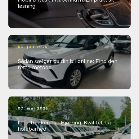
løsning
03. juli 2025
Sådan sælger du din bil online: Find den
rette metode
07. maj 2025
Industrilakering i Hjørring: Kvalitet og
holdbarhed