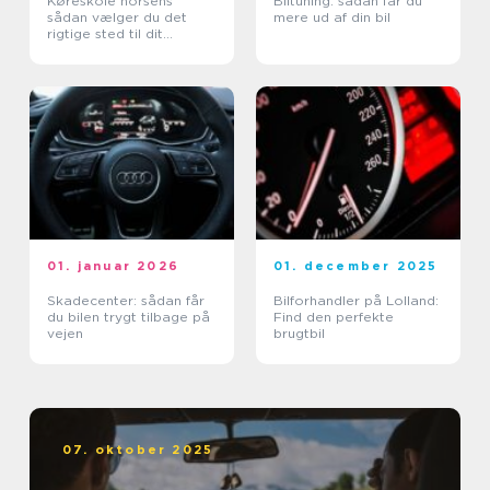
Køreskole horsens
Biltuning: sådan får du
sådan vælger du det
mere ud af din bil
rigtige sted til dit
kørekort
01. januar 2026
01. december 2025
Skadecenter: sådan får
Bilforhandler på Lolland:
du bilen trygt tilbage på
Find den perfekte
vejen
brugtbil
07. oktober 2025