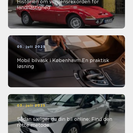
Historien om verdensrekorden for
landhastighed
05. juli 2025
Mobil bilvask i København: En praktisk
løsning
03. juli 2025
Sådan sælger du din bil online: Find den
rette metode