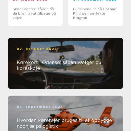
Skadecenter: sådan får
Bilforhandler på Lolland:
du bilen trygt tilbage på
Find den perfekte
vejen
brugtbil
07. oktober 2025
Kørekort i Odense: sådan vælger du
køreskole
04. september 2025
Hvordan køretøjer bruges til at opbygge
nødhjælpslogistik