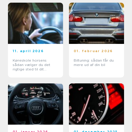
11. april 2026
01. februar 2026
Køreskole horsens
Biltuning: sådan får du
sådan vælger du det
mere ud af din bil
rigtige sted til dit
kørekort
01. januar 2026
01. december 2025