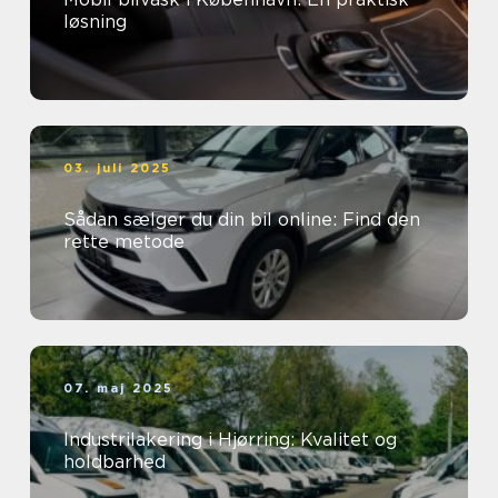
løsning
03. juli 2025
Sådan sælger du din bil online: Find den
rette metode
07. maj 2025
Industrilakering i Hjørring: Kvalitet og
holdbarhed