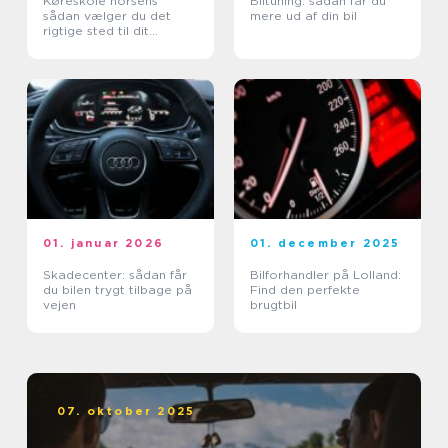
Køreskole horsens
Biltuning: sådan får du
sådan vælger du det
mere ud af din bil
rigtige sted til dit
kørekort
01. januar 2026
01. december 2025
Skadecenter: sådan får
Bilforhandler på Lolland:
du bilen trygt tilbage på
Find den perfekte
vejen
brugtbil
07. oktober 2025