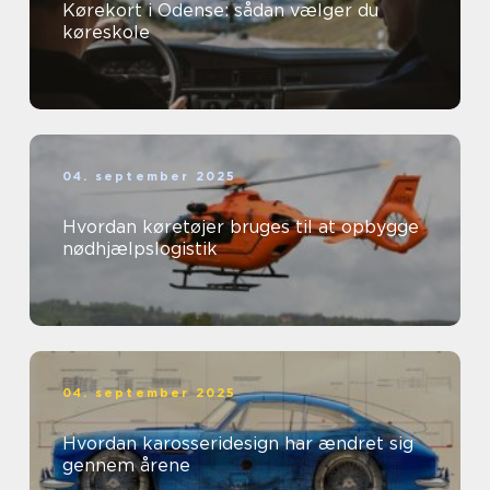
Kørekort i Odense: sådan vælger du
køreskole
04. september 2025
Hvordan køretøjer bruges til at opbygge
nødhjælpslogistik
04. september 2025
Hvordan karosseridesign har ændret sig
gennem årene