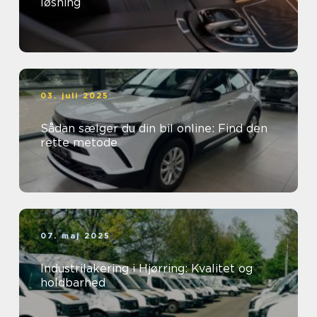
løsning
03. juli 2025
Sådan sælger du din bil online: Find den
rette metode
07. maj 2025
Industrilakering i Hjørring: Kvalitet og
holdbarhed