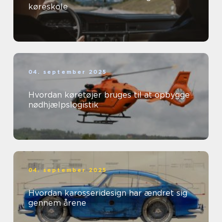
køreskole
04. september 2025
Hvordan køretøjer bruges til at opbygge
nødhjælpslogistik
04. september 2025
Hvordan karosseridesign har ændret sig
gennem årene