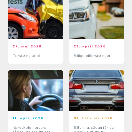
27. maj 2026
23. april 2026
Forsikring af bil
Billige bilforsikringer
11. april 2026
01. februar 2026
Køreskole horsens
Biltuning: sådan får du
sådan vælger du det
mere ud af din bil