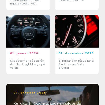
rigtige sted til dit
kørekort
01. januar 2026
01. december 2025
Skadecenter: sådan får
Bilforhandler på Lolland:
du bilen trygt tilbage på
Find den perfekte
vejen
brugtbil
07. oktober 2025
Kørekort i Odense: sådan vælger du