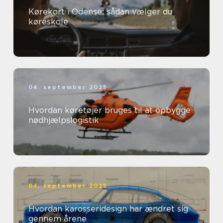
Kørekort i Odense: sådan vælger du
køreskole
04. september 2025
Hvordan køretøjer bruges til at opbygge
nødhjælpslogistik
04. september 2025
Hvordan karosseridesign har ændret sig
gennem årene