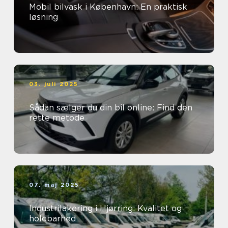
Mobil bilvask i København: En praktisk
løsning
03. juli 2025
Sådan sælger du din bil online: Find den
rette metode
07. maj 2025
Industrilakering i Hjørring: Kvalitet og
holdbarhed