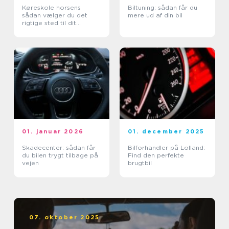
Køreskole horsens
Biltuning: sådan får du
sådan vælger du det
mere ud af din bil
rigtige sted til dit
kørekort
01. januar 2026
01. december 2025
Skadecenter: sådan får
Bilforhandler på Lolland:
du bilen trygt tilbage på
Find den perfekte
vejen
brugtbil
07. oktober 2025