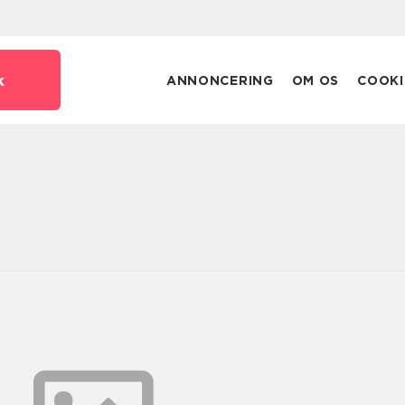
k
ANNONCERING
OM OS
COOKI