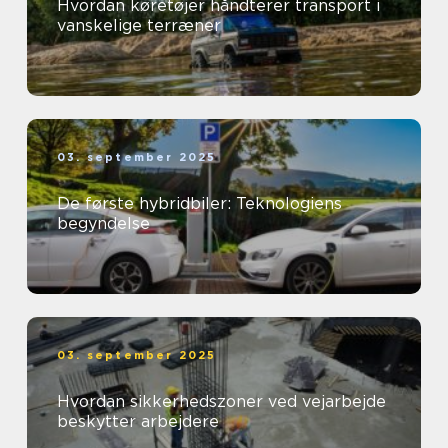
Hvordan køretøjer håndterer transport i
vanskelige terræner
03. september 2025
De første hybridbiler: Teknologiens
begyndelse
03. september 2025
Hvordan sikkerhedszoner ved vejarbejde
beskytter arbejdere