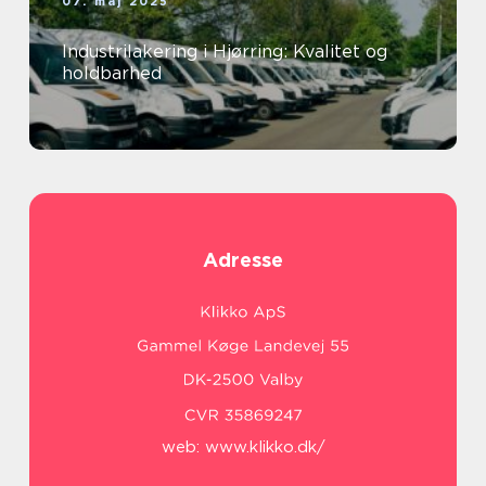
07. maj 2025
Industrilakering i Hjørring: Kvalitet og
holdbarhed
Adresse
web:
www.klikko.dk/