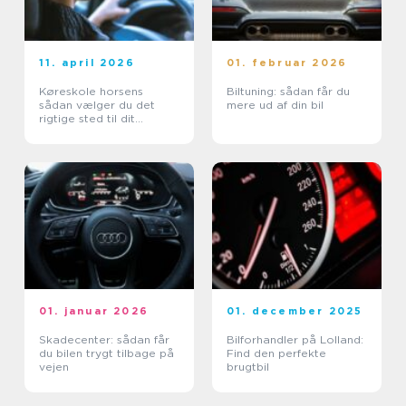
11. april 2026
01. februar 2026
Køreskole horsens
Biltuning: sådan får du
sådan vælger du det
mere ud af din bil
rigtige sted til dit
kørekort
01. januar 2026
01. december 2025
Skadecenter: sådan får
Bilforhandler på Lolland:
du bilen trygt tilbage på
Find den perfekte
vejen
brugtbil