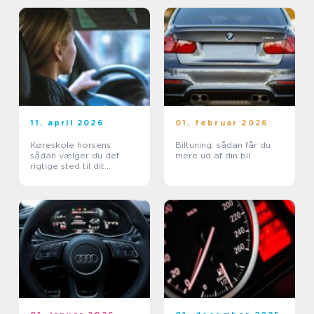
11. april 2026
01. februar 2026
Køreskole horsens
Biltuning: sådan får du
sådan vælger du det
mere ud af din bil
rigtige sted til dit
kørekort