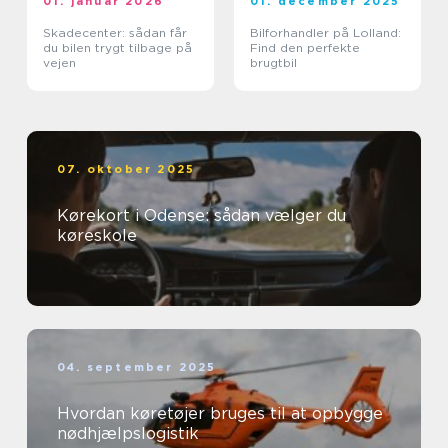
01. januar 2026
01. december 2025
Skadecenter: sådan får
Bilforhandler på Lolland:
du bilen trygt tilbage på
Find den perfekte
vejen
brugtbil
07. oktober 2025
Kørekort i Odense: sådan vælger du
køreskole
04. september 2025
Hvordan køretøjer bruges til at opbygge
nødhjælpslogistik