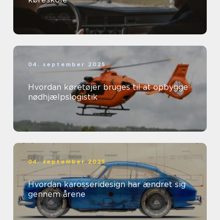
04. september 2025
Hvordan køretøjer bruges til at opbygge
nødhjælpslogistik
04. september 2025
Hvordan karosseridesign har ændret sig
gennem årene