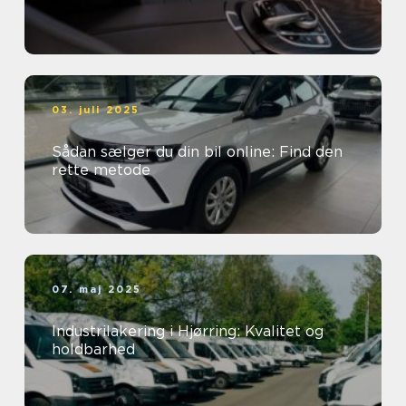
03. juli 2025
Sådan sælger du din bil online: Find den
rette metode
07. maj 2025
Industrilakering i Hjørring: Kvalitet og
holdbarhed