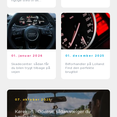
rigtige sted til dit
kørekort
01. januar 2026
01. december 2025
Skadecenter: sådan får
Bilforhandler på Lolland:
du bilen trygt tilbage på
Find den perfekte
vejen
brugtbil
07. oktober 2025
Kørekort i Odense: sådan vælger du
køreskole