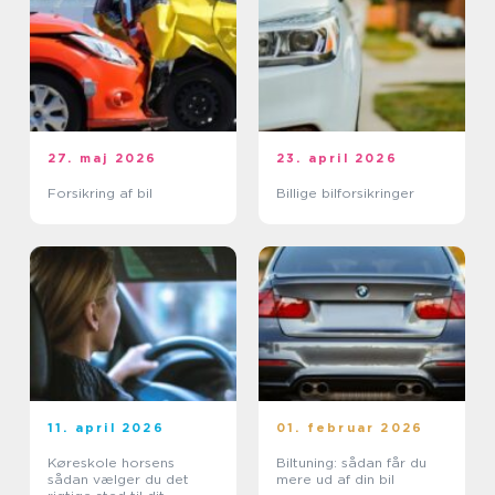
27. maj 2026
23. april 2026
Forsikring af bil
Billige bilforsikringer
11. april 2026
01. februar 2026
Køreskole horsens
Biltuning: sådan får du
sådan vælger du det
mere ud af din bil