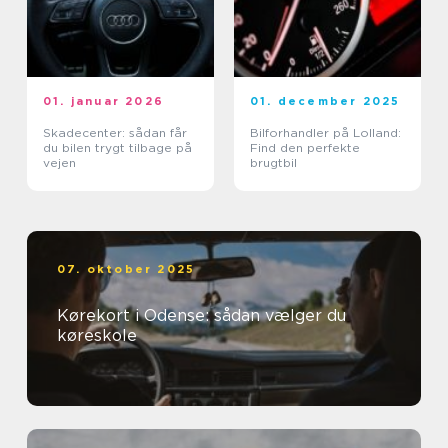
01. januar 2026
01. december 2025
Skadecenter: sådan får
Bilforhandler på Lolland:
du bilen trygt tilbage på
Find den perfekte
vejen
brugtbil
07. oktober 2025
Kørekort i Odense: sådan vælger du
køreskole