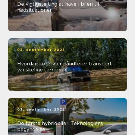
De vigtigste ting at have i bilen til
nødsituationer
03. september 2025
Hvordan køretøjer håndterer transport i
vanskelige terræner
03. september 2025
De første hybridbiler: Teknologiens
begyndelse