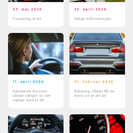
27. maj 2026
23. april 2026
Forsikring af bil
Billige bilforsikringer
11. april 2026
01. februar 2026
Køreskole horsens
Biltuning: sådan får du
sådan vælger du det
mere ud af din bil
rigtige sted til dit
kørekort