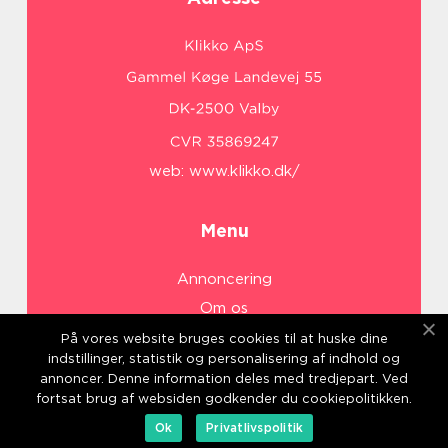
web:
www.klikko.dk/
Menu
Annoncering
Om os
Cookies
På vores website bruges cookies til at huske dine
indstillinger, statistik og personalisering af indhold og
Kontakt os
annoncer. Denne information deles med tredjepart. Ved
Sitemap
fortsat brug af websiden godkender du cookiepolitikken.
Ok
Privatlivspolitik