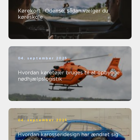
Kørekort i Odense: sådan vælger du
køreskole
04. september 2025
Hvordan køretøjer bruges til at opbygge
nødhjælpslogistik
04. september 2025
Hvordan karosseridesign har ændret sig