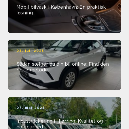
Mobil bilvask i København: En praktisk
løsning
03. juli 2025
Sådan sælger du din bil online: Find den
rette metode
07. maj 2025
Industrilakering i Hjørring: Kvalitet og
holdbarhed