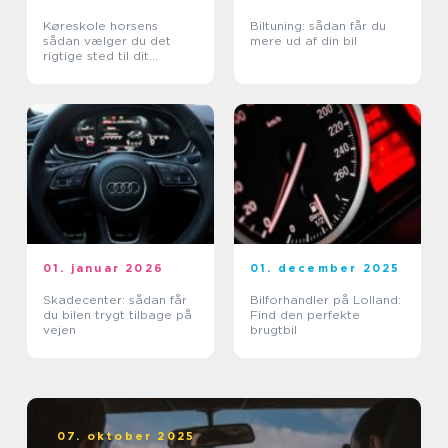
Køreskole horsens
Biltuning: sådan får du
sådan vælger du det
mere ud af din bil
rigtige sted til dit
kørekort
01. januar 2026
01. december 2025
Skadecenter: sådan får
Bilforhandler på Lolland:
du bilen trygt tilbage på
Find den perfekte
vejen
brugtbil
07. oktober 2025