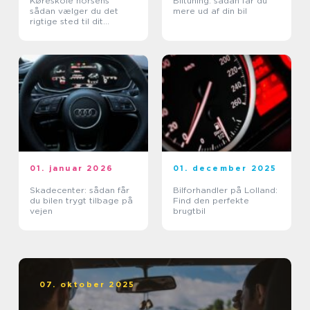
Køreskole horsens
Biltuning: sådan får du
sådan vælger du det
mere ud af din bil
rigtige sted til dit
kørekort
01. januar 2026
01. december 2025
Skadecenter: sådan får
Bilforhandler på Lolland:
du bilen trygt tilbage på
Find den perfekte
vejen
brugtbil
07. oktober 2025