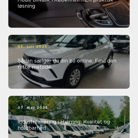
løsning
03. juli 2025
Sådan sælger du din bil online: Find den
rette metode
07. maj 2025
Industrilakering i Hjørring: Kvalitet og
holdbarhed