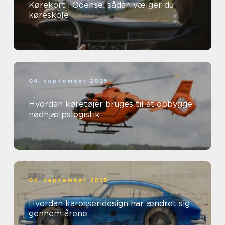
Kørekort i Odense: sådan vælger du
køreskole
04. september 2025
Hvordan køretøjer bruges til at opbygge
nødhjælpslogistik
04. september 2025
Hvordan karosseridesign har ændret sig
gennem årene