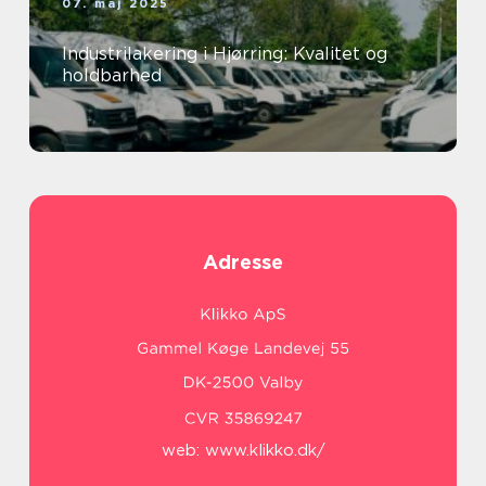
07. maj 2025
Industrilakering i Hjørring: Kvalitet og
holdbarhed
Adresse
web:
www.klikko.dk/