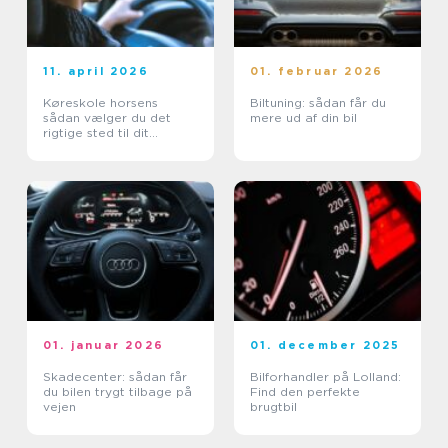
11. april 2026
01. februar 2026
Køreskole horsens
Biltuning: sådan får du
sådan vælger du det
mere ud af din bil
rigtige sted til dit
kørekort
01. januar 2026
01. december 2025
Skadecenter: sådan får
Bilforhandler på Lolland:
du bilen trygt tilbage på
Find den perfekte
vejen
brugtbil