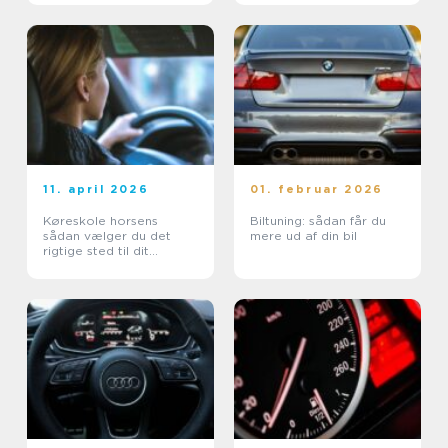
11. april 2026
01. februar 2026
Køreskole horsens
Biltuning: sådan får du
sådan vælger du det
mere ud af din bil
rigtige sted til dit
kørekort