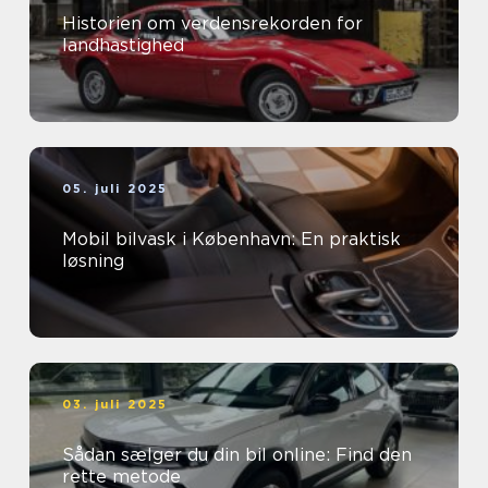
Historien om verdensrekorden for
landhastighed
05. juli 2025
Mobil bilvask i København: En praktisk
løsning
03. juli 2025
Sådan sælger du din bil online: Find den
rette metode