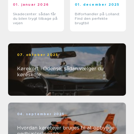
01. januar 2026
01. december 2025
Skadecenter: sådan får
Bilforhandler på Lolland:
du bilen trygt tilbage på
Find den perfekte
vejen
brugtbil
07. oktober 2025
Kørekort i Odense: sådan vælger du
køreskole
04. september 2025
Hvordan køretøjer bruges til at opbygge
nødhjælpslogistik