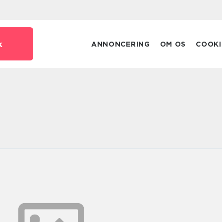
k
ANNONCERING
OM OS
COOKI