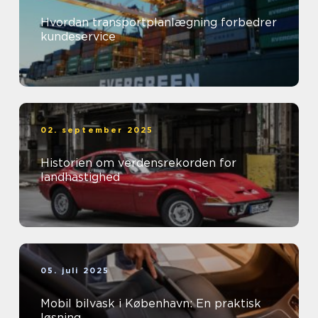
Hvordan transportplanlægning forbedrer
kundeservice
02. september 2025
Historien om verdensrekorden for
landhastighed
05. juli 2025
Mobil bilvask i København: En praktisk
løsning