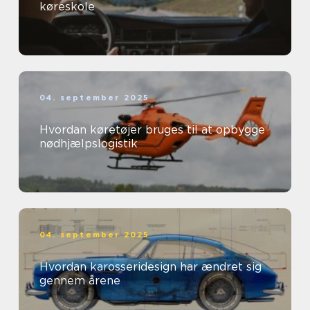
køreskole
04. september 2025
Hvordan køretøjer bruges til at opbygge
nødhjælpslogistik
04. september 2025
Hvordan karosseridesign har ændret sig
gennem årene