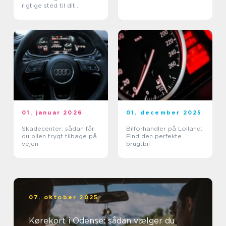
rigtige sted til dit
kørekort
01. januar 2026
01. december 2025
Skadecenter: sådan får
Bilforhandler på Lolland:
du bilen trygt tilbage på
Find den perfekte
vejen
brugtbil
07. oktober 2025
Kørekort i Odense: sådan vælger du