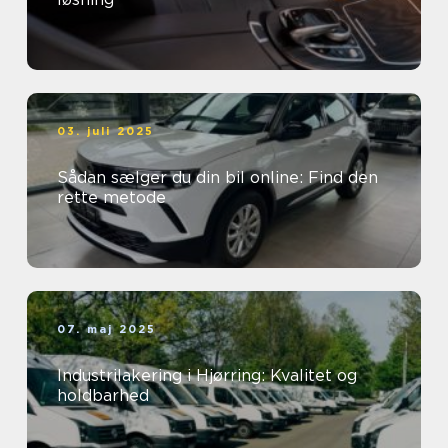
03. juli 2025
Sådan sælger du din bil online: Find den
rette metode
07. maj 2025
Industrilakering i Hjørring: Kvalitet og
holdbarhed