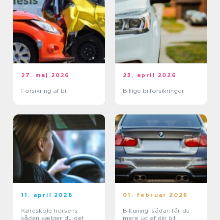
27. maj 2026
23. april 2026
Forsikring af bil
Billige bilforsikringer
11. april 2026
01. februar 2026
Køreskole horsens
Biltuning: sådan får du
sådan vælger du det
mere ud af din bil